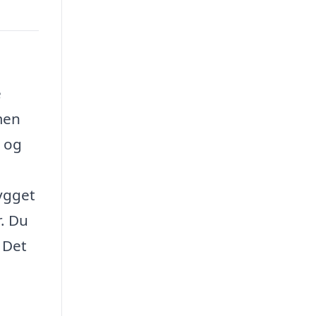
e
men
, og
bygget
r. Du
 Det