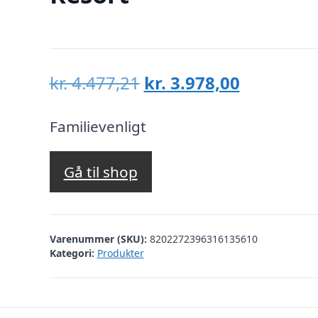
Den
Den
kr.
4.477,21
kr.
3.978,00
oprindelige
aktuelle
pris
pris
Familievenligt
var:
er:
kr. 4.477,21.
kr. 3.978,
Gå til shop
Varenummer (SKU):
8202272396316135610
Kategori:
Produkter