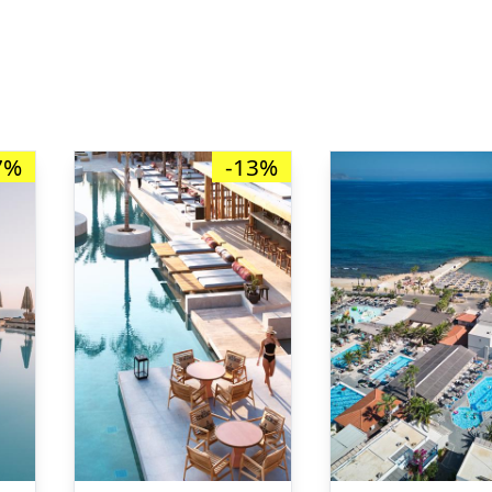
7%
-13%