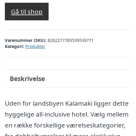
oprindelige
aktuelle
pris
pris
Gå til shop
var:
er:
kr. 3.150,54.
kr. 2.651,00.
Varenummer (SKU):
8202277783539539771
Kategori:
Produkter
Beskrivelse
Uden for landsbyen Kalamaki ligger dette
hyggelige all-inclusive hotel. Vælg mellem
en række forskellige værelseskategorier,