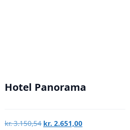
Hotel Panorama
Den
Den
kr.
3.150,54
kr.
2.651,00