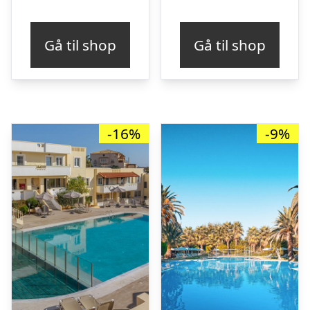
oprindelige
ak
pris
pr
Gå til shop
Gå til shop
var:
er
kr. 6.536,68.
kr
-16%
-9%