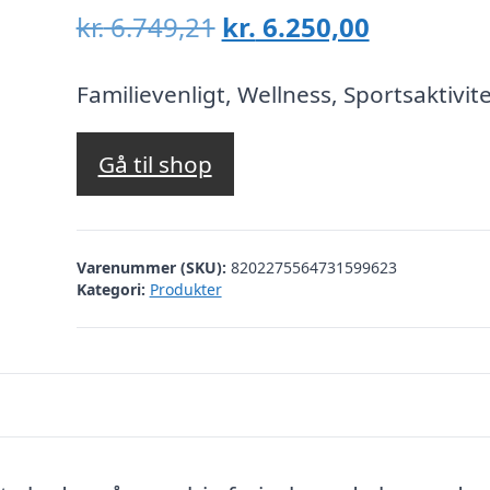
Den
Den
kr.
6.749,21
kr.
6.250,00
oprindelige
aktuelle
pris
pris
Familievenligt, Wellness, Sportsaktivit
var:
er:
kr. 6.749,21.
kr. 6.250,
Gå til shop
Varenummer (SKU):
8202275564731599623
Kategori:
Produkter