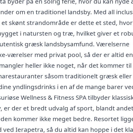
ta byder på en solrig ferie, hvor du kan nyde
der om en traditionel landsby. Med all inclus
 et skønt strandområde er dette et sted, hvor
bygget i natursten og træ, hvilket giver et rob
, autentisk græsk landsbysamfund. Værelserne
e-værelser med privat pool, så der er altid en
 mangler heller ikke noget, når det kommer til
emarestauranter såsom traditionelt græsk eller
dine yndlingsdrinks i en af de mange barer ve
uriøse Wellness & Fitness SPA tilbyder klassis
, er der et bredt udvalg af sport, blandt ande
den kommer ikke meget bedre. Resortet ligg
d ved Ierapetra, så du altid kan hoppe i det kl