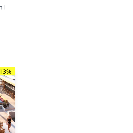
 i
-13%