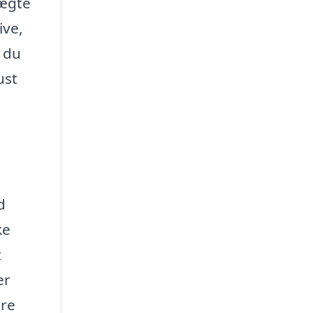
 ægte
ive,
 du
ust
d
ke
t
er
are