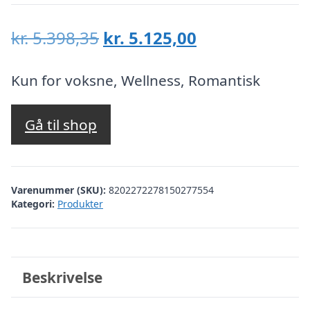
Den
Den
kr.
5.398,35
kr.
5.125,00
oprindelige
aktuelle
pris
pris
Kun for voksne, Wellness, Romantisk
var:
er:
kr. 5.398,35.
kr. 5.125,00.
Gå til shop
Varenummer (SKU):
8202272278150277554
Kategori:
Produkter
Beskrivelse