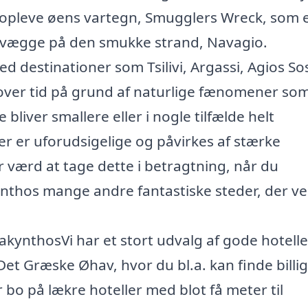
 opleve øens vartegn, Smugglers Wreck, som e
ppevægge på den smukke strand, Navagio.
destinationer som Tsilivi, Argassi, Agios Sos
over tid på grund af naturlige fænomener so
liver smallere eller i nogle tilfælde helt
r er uforudsigelige og påvirkes af stærke
 værd at tage dette i betragtning, når du
ynthos mange andre fantastiske steder, der v
ZakynthosVi har et stort udvalg af gode hotell
i Det Græske Øhav, hvor du bl.a. kan finde billi
er bo på lækre hoteller med blot få meter til