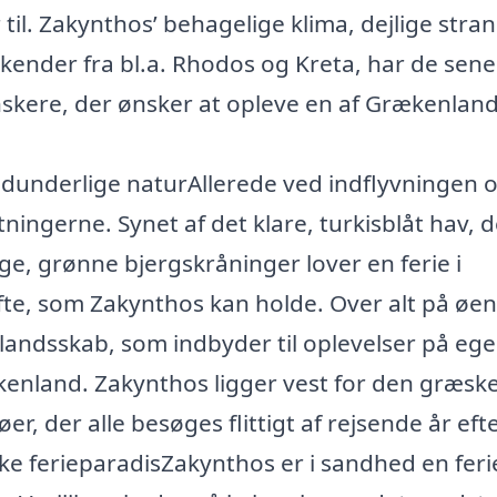
 til. Zakynthos’ behagelige klima, dejlige stra
kender fra bl.a. Rhodos og Kreta, har de sene
anskere, der ønsker at opleve en af Grækenlan
vidunderlige naturAllerede ved indflyvningen 
ingerne. Synet af det klare, turkisblåt hav, d
e, grønne bjergskråninger lover en ferie i
øfte, som Zakynthos kan holde. Over alt på øen
andsskab, som indbyder til oplevelser på eg
nland. Zakynthos ligger vest for den græsk
r, der alle besøges flittigt af rejsende år efte
ræske ferieparadisZakynthos er i sandhed en feri