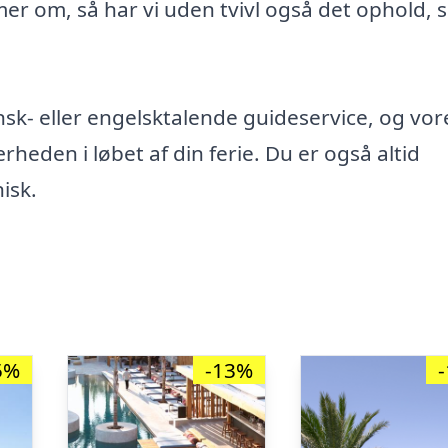
er om, så har vi uden tvivl også det ophold,
ansk- eller engelsktalende guideservice, og vor
ærheden i løbet af din ferie. Du er også altid
isk.
5%
-13%