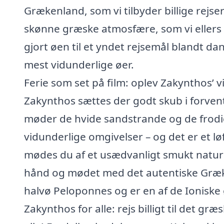
Grækenland, som vi tilbyder billige rejser
skønne græske atmosfære, som vi ellers 
gjort øen til et yndet rejsemål blandt d
mest vidunderlige øer.
Ferie som set på film: oplev Zakynthos’ 
Zakynthos sættes der godt skub i forventn
møder de hvide sandstrande og de frodig
vidunderlige omgivelser – og det er et l
mødes du af et usædvanligt smukt naturl
hånd og mødet med det autentiske Græke
halvø Peloponnes og er en af de Ioniske øe
Zakynthos for alle: rejs billigt til det g