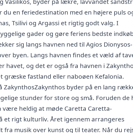
g Vasilikos, byder på lækre, lavvandet sandst
er du en feriedestination med en højere puls o
as, Tsilivi og Argassi et rigtig godt valg. I
hyggelige gader og gøre feriens bedste indkøb
kker sig langs havnen ned til Agios Dionysos-
over byen. Langs havnen findes et væld af ta
r havet, og det er også fra havnen i Zakyntho
et græske fastland eller naboøen Kefalonia.
er på ZakynthosZakynthos byder på en lang rækk
yggelige stunder for store og små. Foruden de 
n være heldig at møde Caretta Caretta-
et rigt kulturliv. Året igennem arrangeres
 fra musik over kunst og til teater. Når du rejs