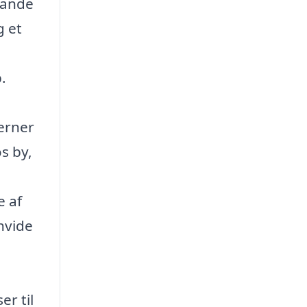
rande
g et
.
verner
s by,
e af
hvide
er til