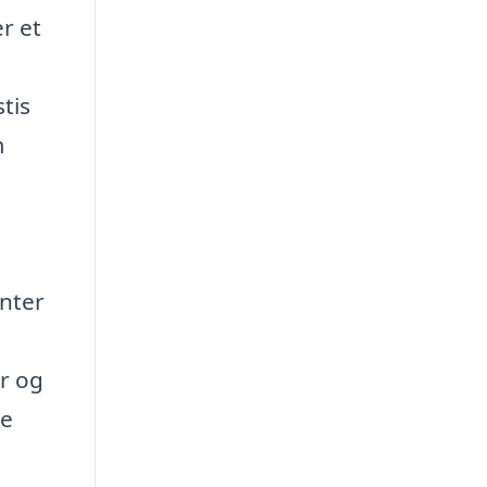
r et
tis
m
enter
er og
ge