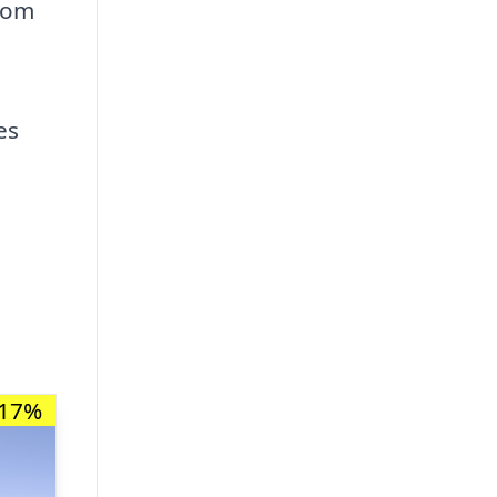
 som
es
-17%