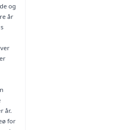
nde og
re år
ds
over
er
en
e
r år.
eø for