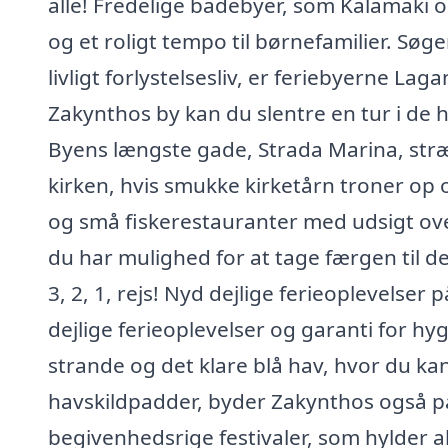
alle! Fredelige badebyer, som Kalamaki o
og et roligt tempo til børnefamilier. Søg
livligt forlystelsesliv, er feriebyerne Lagan
Zakynthos by kan du slentre en tur i de 
Byens længste gade, Strada Marina, stræ
kirken, hvis smukke kirketårn troner op 
og små fiskerestauranter med udsigt ove
du har mulighed for at tage færgen til d
3, 2, 1, rejs! Nyd dejlige ferieoplevels
dejlige ferieoplevelser og garanti for h
strande og det klare blå hav, hvor du ka
havskildpadder, byder Zakynthos også på 
begivenhedsrige festivaler, som hylder alt